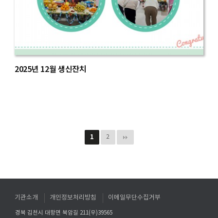
2025년 12월 생신잔치
1
2
기관소개
개인정보처리방침
이메일무단수집거부
경북 김천시 대항면 북암길 211(우)39565