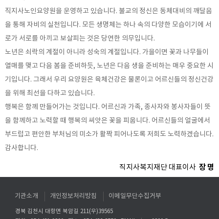
직지사노인요양원을 운영하고 있습니다. 불교의 정신은 동체대비의 깨달음
을 통해 자비의 실천입니다. 모든 생명체는 하나 속의 다양한 모습이기에 서
로가 서로를 아끼고 보살피는 것은 당연한 의무입니다.
노년은 쇠락의 계절이 아니라 성숙의 계절입니다. 가을이면 꽃과 나무들이
열매를 맺고 다음 봄을 준비하듯, 노년은 다음 생을 준비하는 매우 중요한 시
기입니다. 그래서 우리 요양원은 육체건강은 물론이고 어르신들의 정신건강
을 위해 최선을 다하고 있습니다.
행복은 함께 만들어가는 것입니다. 어르신과 가족, 종사자와 봉사자들이 뜻
을 함께하고 노력할 때 행복의 씨앗은 꽃을 피웁니다. 어르신들의 얼굴에서
부드럽고 편안한 부처님의 미소가 활짝 피어나도록 저희도 노력하겠습니다.
감사합니다.
장 명
직지사복지재단 대표이사
기관소개
개인정보처리방침
이메일무단수집거부
경북 김천시 대항면 북암길 211(우)39565