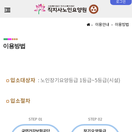
로그인
>
이용안내
이용방법
이용방법
입소대상자
: 노인장기요양등급 1등급~5등급(시설)
입소절차
STEP 01
STEP 02
국민건강보험공단
장기요양등급