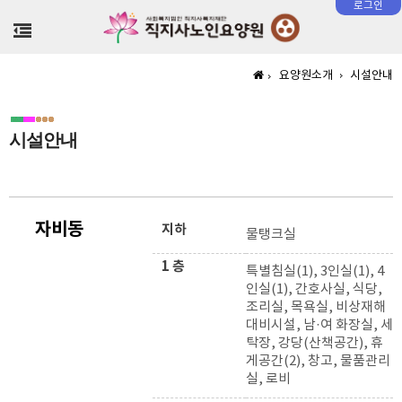
로그인
>
요양원소개
시설안내
시설안내
자비동
지하
물탱크실
1 층
특별침실(1), 3인실(1), 4
인실(1), 간호사실, 식당,
조리실, 목욕실, 비상재해
대비시설, 남·여 화장실, 세
탁장, 강당(산책공간), 휴
게공간(2), 창고, 물품관리
실, 로비