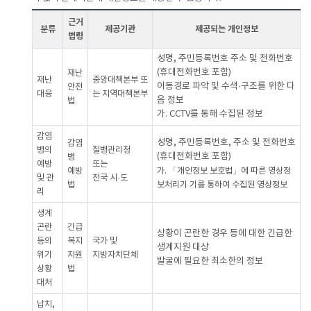
근거
분류
제공기관
제공되는 개인정보
법령
성명, 주민등록번호 주소 및 전화번호
(휴대전화번호 포함)
재난
재난
중앙대책본부 또
이동경로 파악 및 수색·구조를 위한 다
안전
대응
는 지역대책본부
음 정보
법
가. CCTV를 통해 수집된 정보
감염
성명, 주민등록번호, 주소 및 전화번호
감염
병의
질병관리청
(휴대전화번호 포함)
병
예방
또는
예방
가. 「개인정보 보호법」에 따른 영상정
및 관
전국 시·도
법
보처리기 기를 통하여 수집된 영상정보
리
생계
곤란
긴급
상황이 곤란한 경우 등에 대한 긴급한
등의
복지
국가 및
생계지원 대상
위기
지원
지방자치단체
발굴에 필요한 최소한의 정보
상황
법
대처
납치,