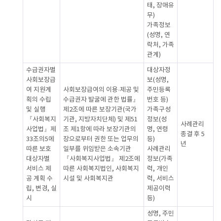
태, 장애유
무)
가족정보
(성명, 연
락처, 가족
관계)
수급권자별
대상자정
사회보장급
보(성명,
여 지원계
사회보장급여의 이용·제공 및
주민등록
획의 수립
수급권자 발굴에 관한 법률』
번호 등)
및 실행
제2조에 따른 보장기관(국가
가족구성
『사회복지
기관, 지방자치단체) 및 제51
정보(성
사례관리
사업법』제
조 제1항에 따라 보장기관의
명, 연령
종결 후 5
33조의5에
장으로부터 권한 또는 업무의
등)
년
따른 보호
일부를 위임받은 소속기관
사례관리
대상자별
『사회복지사업법』 제2조에
정보(가족
서비스 제
따른 사회복지법인, 사회복지
력, 개인
공 계획 수
시설 및 사회복지관
력, 서비스
립, 변경, 실
제공이력
시
등)
성명, 주민