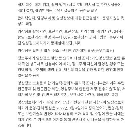
설치 대수, 설치 위치, 촬영 범위 : 사옥 로비·전시실 등 주요시설물에
46대 설치, 촬영범위는 주요시설물의 전 공간을 촬영
관리책임자, 담당부서 및 영상정보에 대한 접근권한자 : 운영지원팀 육
상기 과장
영상정보 촬영시간, 보관기간, 보관장소, 처리방법 · 촬영시간 : 24시간
촬영 · 보관기간 : 촬영 시부터 60일 · 보관장소 및 처리방법 : 총무기획
팀 영상정보처리기기 통제실에 보관, 처리
영상정보 확인 방법 및 장소 : 관리책임자에게 요구(총무기획팀)
정보주체의 영상정보 열람 등 요구에 대한 조치 : 개인영상정보 열람·존
재 확인 청구서로 신청하여야 하며, 정보주체 자신이 촬영된 경우 또는
명백히 정보주체의 생명·신체·재산의 이익을 위해 필요한 경우에 한해
열람을 허용함
영상정보 보호를 위한 기술적·관리적·물리적 조치 : 내부관리계획 수립,
접근통제 및 접근권한 제한, 영상정보의 안전한 저장·전송기술 적용, 처
리기록 보관 및 위·변조 방지조치, 보관시설 마련 및 잠금장치 설치
영상정보처리기기 운영·관리 방침의 변경에 관한 사항 · 이 영상정보처
리기기 운영·관리 방침은 2022년 3월 4일에 제정되었으며, 법령·정책
또는 보안기술의 변경에 따라 내용의 추가·삭제 및 수정이 있을 시에는
지체 없이 본 기관 홈페이지를 통해 변경사유 및 내용을 공지하도록 하
겠습니다.