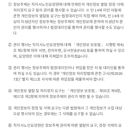
①
정보주체는 직지사노인요양원에 대해 언제든지 개인정보 열람·정정·삭제·
처리정지 요구 등의 권리를 행사할 수 있습니다. ※ 만 14세 미만 아동에
관한 개인정보의 열람등 요구는 법정대리인이 직접 해야 하며, 만 14세 이
상의 미성년자인 정보주체는 정보주체의 개인정보에 관하여 미성년자 본
인이 권리를 행사하거나 법정대리인을 통하여 권리를 행사할 수도 있습니
다.
②
권리 행사는 직지사노인요양원에 대해 「개인정보 보호법」 시행령 제41
조 제1항에 따라 서면, 전자우편, 모사전송(FAX) 등을 통하여 하실 수 있으
며, 요양원은 이에 대해 지체없이 조치하겠습니다.
③
권리 행사는 정보주체의 법정대리인이나 위임을 받은 자 등 대리인을 통하
여 하실 수도 있습니다. 이 경우 “개인정보 처리방법에 관한 고시(제2020-
7호)” 별지 제11호 서식에 따른 위임장을 제출하셔야 합니다.
④
개인정보 열람 및 처리정지 요구는 「개인정보 보호법」 제35조 제4항,
제37조 제2항에 의하여 정보주체의 권리가 제한 될 수 있습니다.
⑤
개인정보의 정정 및 삭제 요구는 다른 법령에서 그 개인정보가 수집 대상
으로 명시되어 있는 경우에는 그 삭제를 요구할 수 없습니다.
⑥
직지사노인요양원은 정보주체 권리에 따른 열람의 요구, 정정·삭제의 요