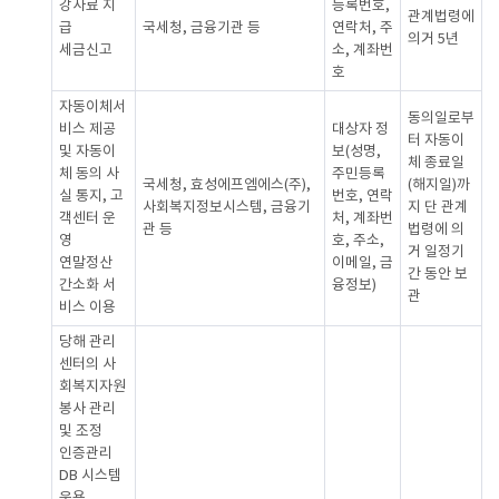
강사료 지
등록번호,
관계법령에
급
국세청, 금융기관 등
연락처, 주
의거 5년
세금신고
소, 계좌번
호
자동이체서
동의일로부
비스 제공
대상자 정
터 자동이
및 자동이
보(성명,
체 종료일
체 동의 사
주민등록
국세청, 효성에프엠에스(주),
(해지일)까
실 통지, 고
번호, 연락
사회복지정보시스템, 금융기
지 단 관계
객센터 운
처, 계좌번
관 등
법령에 의
영
호, 주소,
거 일정기
연말정산
이메일, 금
간 동안 보
간소화 서
융정보)
관
비스 이용
당해 관리
센터의 사
회복지자원
봉사 관리
및 조정
인증관리
DB 시스템
운용