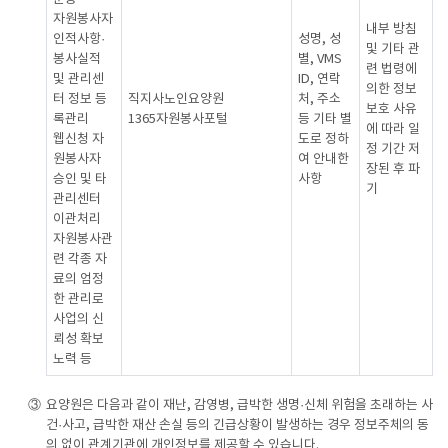
자원봉사자
내부 방침
인적사항·
성명, 성
및 기타 관
봉사실적
별, VMS
련 법령에
및 관리센
ID, 연락
의한 정보
터 정보 등
직지사노인요양원
처, 주소
보호 사유
록관리
1365자원봉사포털
등 기타 별
에 따라 일
웹신청 자
도로 정하
정 기간 저
원봉사자
여 안내한
장된 후 파
승인 및 타
사항
기
관리센터
이관처리
자원봉사관
련 각종 자
료의 엄정
한 관리로
사업의 신
뢰성 확보
노력 등
③
요양원은 다음과 같이 재난, 감영병, 급박한 생명·신체 위험을 초래하는 사
건·사고, 급박한 재산 손실 등의 긴급상황이 발생하는 경우 정보주체의 동
의 없이 관계기관에 개인정보를 제공할 수 있습니다.