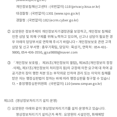
(www.kopico.go.kr)
개인정보침해신고센터 : (국번없이) 118 (privacy.kisa.or.kr)
대검찰청 : (국번없이) 1301 (www.spo.go.kr)
경찰청 : (국번없이) 182 (ecrm.cyber.go.kr)
②
요양원은 정보주체의 개인정보자기결정권을 보장하고, 개인정보 침해로
인한 상담 및 피해 구제를 위해 노력하고 있으며, 신고나 상담이 필요한 경
우 아래의 담당부서로 연락해 주시기 바랍니다 ‣ 개인정보보호 관련 고객
상담 및 신고 부서명 : 총무기획팀, 담당자 : 육상기, 연락처 : 054-431-
9800, 054-436-3550, jgsa9800@naver.com
③
「개인정보 보호법」 제35조(개인정보의 열람), 제36조(개인정보의 정정
·삭제), 제37조(개인정보의 처리정지 등)의 규정에 의한 요구에 대 하여 공
공기관의 장이 행한 처분 또는 부작위로 인하여 권리 또는 이익의 침해를
받은 자는 행정심판법이 정하는 바에 따라 행정심판을 청구할 수 있습니
다. ‣ 중앙행정심판위원회 : (국번없이) 110 (www.simpan.go.kr)
제13조
(영상정보처리기기 설치·운영)
①
요양원은 아래와 같이 영상정보처리기기를 설치·운영하고 있습니다.
영상정보처리기기 설치근거·목적 : 요양원의 시설안전, 화재예방